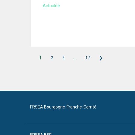
Actualité
1
2
3
…
17
❯
FRSEA Bourgogne-Franche-Comté
FRSEA BFC