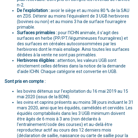
n-2.
De l’exploitation :
avoir le siège et au moins 80 % de la SAU
en ZDS. Détenir au moins l’équivalent de 3 UGB herbivores
(bovines ou non) et au moins 3 ha de surface fourragère
primable.
Surfaces primables :
pour l’ICHN animale, il s’agit des
surfaces en herbe (PP/PT/légumineuses fourragères) et
des surfaces en céréales autoconsommées par les
herbivores dont le maïs ensilage. Ainsi toutes les surfaces
dédiées à la vente ne sont pas primables.
Herbivores éligibles :
attention, les valeurs UGB sont
strictement celles définies dans la notice de la demande
d’aide ICHN. Chaque catégorie est convertie en UGB.
Sont pris en compte :
les bovins détenus sur l’exploitation du 16 mai 2019 au 15
mai 2020 (issus de la BDNI).
les ovins et caprins présents au moins 38 jours incluant le 31
mars 2020, ainsi que les équidés, camélidés et cervidés. Les
équidés comptabilisés dans les 3 UGB minimum doivent
être âgés de 6 mois à 3 ans (non déclarés à
l’entraînement/code des courses) et au-delà être
reproducteur actif au cours des 12 derniers mois
(déclaration de saillie, naissance ou carte de saillie pour la