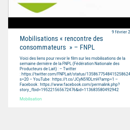
9 février 
Mobilisations « rencontre des
consommateurs » – FNPL
Voici des liens pour revoir le film sur les mobilisations de la
semaine dernière de la FNPL (Fédération Nationale des
Producteurs de Lait) : – Twitter
: https://twitter.com/FNPLait/status/135867754841525862
s=20 – YouTube : https://t.co/JCyN59DLmH?amp=1 –
Facebook : https://www.facebook.com/permalink.php?
story_fbid=195221565672476&id=113683580492942
Mobilisation