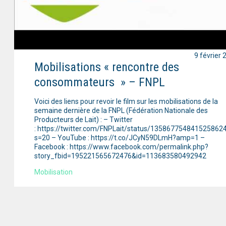
9 février 
Mobilisations « rencontre des
consommateurs » – FNPL
Voici des liens pour revoir le film sur les mobilisations de la
semaine dernière de la FNPL (Fédération Nationale des
Producteurs de Lait) : – Twitter
: https://twitter.com/FNPLait/status/135867754841525862
s=20 – YouTube : https://t.co/JCyN59DLmH?amp=1 –
Facebook : https://www.facebook.com/permalink.php?
story_fbid=195221565672476&id=113683580492942
Mobilisation