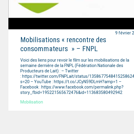
9 février 
Mobilisations « rencontre des
consommateurs » – FNPL
Voici des liens pour revoir le film sur les mobilisations de la
semaine dernière de la FNPL (Fédération Nationale des
Producteurs de Lait) : – Twitter
: https://twitter.com/FNPLait/status/135867754841525862
s=20 – YouTube : https://t.co/JCyN59DLmH?amp=1 –
Facebook : https://www.facebook.com/permalink.php?
story_fbid=195221565672476&id=113683580492942
Mobilisation