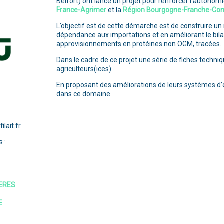
Belfort) ont lancé un projet pour renforcer l’autonomie
France-Agrimer
et la
Région Bourgogne-Franche-Co
L’objectif est de cette démarche est de construire u
dépendance aux importations et en améliorant le bila
approvisionnements en protéines non OGM, tracées.
Dans le cadre de ce projet une série de fiches techniq
agriculteurs(ices).
En proposant des améliorations de leurs systèmes d’é
dans ce domaine.
lait.fr
 :
GERES
E