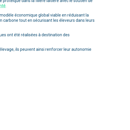
 protéique dans la filière laitière avec le soutien de
mté
.
n modèle économique global viable en réduisant la
n carbone tout en sécurisant les éleveurs dans leurs
ues ont été réalisées à destination des
levage, ils peuvent ainsi renforcer leur autonomie