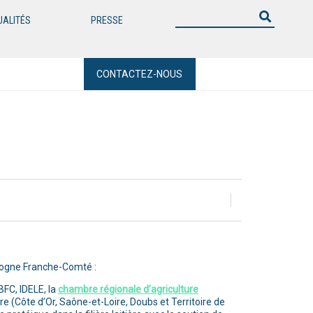
UALITÉS
PRESSE
CONTACTEZ-NOUS
urgogne Franche-Comté :
FC, IDELE, la
chambre régionale d’agriculture
re (Côte d’Or, Saône-et-Loire, Doubs et Territoire de