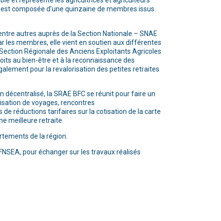
e et représente les agricultrices et agriculteurs
le est composée d’une quinzaine de membres issus
entre autres auprès de la Section Nationale – SNAE
r les membres, elle vient en soutien aux différentes
ection Régionale des Anciens Exploitants Agricoles
roits au bien-être et à la reconnaissance des
également pour la revalorisation des petites retraites
n décentralisé, la SRAE BFC se réunit pour faire un
nisation de voyages, rencontres
de réductions tarifaires sur la cotisation de la carte
e meilleure retraite.
rtements de la région.
NSEA, pour échanger sur les travaux réalisés