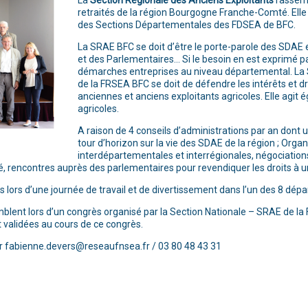
La
Section Régionale des Anciens Exploitants
rassembl
retraités de la région Bourgogne Franche-Comté. El
des Sections Départementales des FDSEA de BFC.
La SRAE BFC se doit d’être le porte-parole des SDAE 
et des Parlementaires… Si le besoin en est exprimé pa
démarches entreprises au niveau départemental. La S
de la FRSEA BFC se doit de défendre les intérêts et d
anciennes et anciens exploitants agricoles. Elle agit 
agricoles.
A raison de 4 conseils d’administrations par an dont u
tour d’horizon sur la vie des SDAE de la région ; Orga
interdépartementales et interrégionales, négociations 
 rencontres auprès des parlementaires pour revendiquer les droits à un
 lors d’une journée de travail et de divertissement dans l’un des 8 dépa
nt lors d’un congrès organisé par la Section Nationale – SRAE de la F
 validées au cours de ce congrès.
r fabienne.devers@reseaufnsea.fr / 03 80 48 43 31