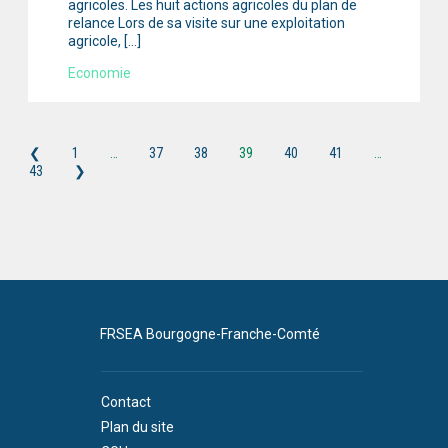
agricoles. Les huit actions agricoles du plan de
relance Lors de sa visite sur une exploitation
agricole, […]
Economie
❮
1
…
37
38
39
40
41
…
43
❯
FRSEA Bourgogne-Franche-Comté
Contact
Plan du site