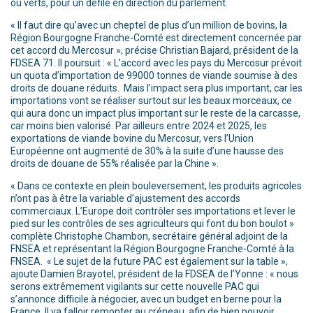
ou verts, pour un défilé en direction du parlement.
« Il faut dire qu’avec un cheptel de plus d’un million de bovins, la
Région Bourgogne Franche-Comté est directement concernée par
cet accord du Mercosur », précise Christian Bajard, président de la
FDSEA 71. Il poursuit : « L’accord avec les pays du Mercosur prévoit
un quota d’importation de 99000 tonnes de viande soumise à des
droits de douane réduits. Mais l’impact sera plus important, car les
importations vont se réaliser surtout sur les beaux morceaux, ce
qui aura donc un impact plus important sur le reste de la carcasse,
car moins bien valorisé. Par ailleurs entre 2024 et 2025, les
exportations de viande bovine du Mercosur, vers l’Union
Européenne ont augmenté de 30% à la suite d’une hausse des
droits de douane de 55% réalisée par la Chine ».
« Dans ce contexte en plein bouleversement, les produits agricoles
n’ont pas à être la variable d’ajustement des accords
commerciaux. L’Europe doit contrôler ses importations et lever le
pied sur les contrôles de ses agriculteurs qui font du bon boulot »
complète Christophe Chambon, secrétaire général adjoint de la
FNSEA et représentant la Région Bourgogne Franche-Comté à la
FNSEA. « Le sujet de la future PAC est également sur la table »,
ajoute Damien Brayotel, président de la FDSEA de l’Yonne : « nous
serons extrêmement vigilants sur cette nouvelle PAC qui
s’annonce difficile à négocier, avec un budget en berne pour la
France. Il va falloir remonter au créneau, afin de bien pouvoir