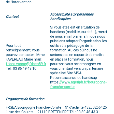
de l’intervention.
Accessibilité aux personnes
Contact
handicapées
Si vous êtes est en situation de
handicap (mobilité, surdité…), merci
de nous en informer afin que nous
puissions adapter l’organisation, les
Pour tout
outils et la pédagogie de la
renseignement, vous
formation. Au cas où nous ne
pouvez contacter : Mme
serions pas en capacité de mettre
FAVEREAU Marie mail :
en place la formation, nous
fdsea.yonne@fdsea89.fr
pourrons vous accompagner en
Tel : 03 86 49 48 10
vous orientant vers un partenaire
spécialisé Site MSA –
Reconnaissance du handicap
https:
//w
w
w.agefiph.fr/bourgogne-
franche-comte
Organisme de formation
FRSEA Bourgogne Franche-Comté _ N° d’activité 43250256425
1 rue des Coulots – 21110 BRETENIÈRE Tél : 03 80 48 43 31 –