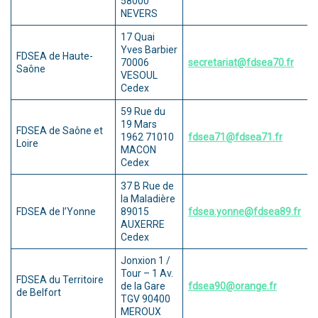
58000
NEVERS
17 Quai
Yves Barbier
FDSEA de Haute-
70006
secretariat@fdsea70.fr
Saône
VESOUL
Cedex
59 Rue du
19 Mars
FDSEA de Saône et
1962 71010
fdsea71@fdsea71.fr
Loire
MACON
Cedex
37 B Rue de
la Maladière
FDSEA de l’Yonne
89015
fdsea.yonne@fdsea89.fr
AUXERRE
Cedex
Jonxion 1 /
Tour – 1 Av.
FDSEA du Territoire
de la Gare
fdsea90@orange.fr
de Belfort
TGV 90400
MEROUX