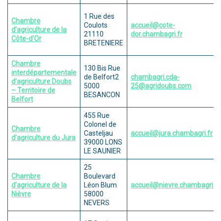
1 Rue des
Chambre
Coulots
accueil@cote-
d’agriculture de la
21110
dor.chambagri.fr
Côte-d’Or
BRETENIERE
Chambre
130 Bis Rue
interdépartementale
de Belfort2
chambagri.cda-
d’agriculture Doubs
5000
25@agridoubs.com
– Territoire de
BESANCON
Belfort
455 Rue
Colonel de
Chambre
Casteljau
accueil@jura.chambagri.fr
d’agriculture du Jura
39000 LONS
LE SAUNIER
25
Chambre
Boulevard
d’agriculture de la
Léon Blum
accueil@nievre.chambagri.fr
Nièvre
58000
NEVERS