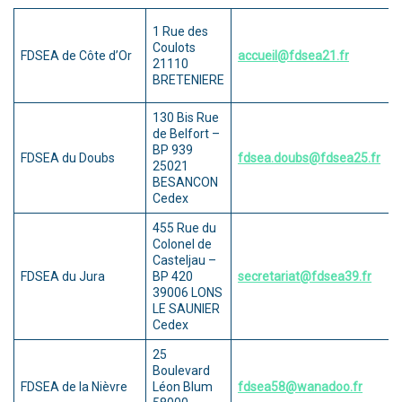
1 Rue des
Coulots
FDSEA de Côte d’Or
accueil@fdsea21.fr
21110
BRETENIERE
130 Bis Rue
de Belfort –
BP 939
FDSEA du Doubs
fdsea.doubs@fdsea25.fr
25021
BESANCON
Cedex
455 Rue du
Colonel de
Casteljau –
FDSEA du Jura
BP 420
secretariat@fdsea39.fr
39006 LONS
LE SAUNIER
Cedex
25
Boulevard
FDSEA de la Nièvre
Léon Blum
fdsea58@wanadoo.fr