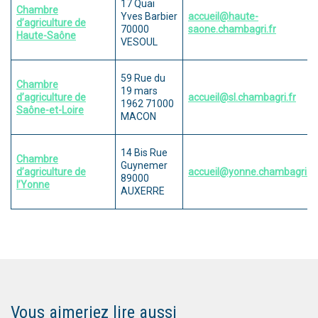
17 Quai
Chambre
Yves Barbier
accueil@haute-
d’agriculture de
70000
saone.chambagri.fr
Haute-Saône
VESOUL
59 Rue du
Chambre
19 mars
d’agriculture de
accueil@sl.chambagri.fr
1962 71000
Saône-et-Loire
MACON
14 Bis Rue
Chambre
Guynemer
d’agriculture de
accueil@yonne.chambagri.fr
89000
l’Yonne
AUXERRE
Vous aimeriez lire aussi