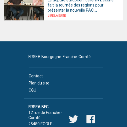
Le député européen, Jérémy Decerle,
fait la tournée des régions pour
présenter la nouvelle PAC....
LIRE LA SUITE
FRSEA Bourgogne-Franche-Comté
Contact
Plan du site
CGU
FRSEA BFC
12 rue de Franche-
Comté
25480 ECOLE-