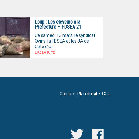
Loup : Les éleveurs à la
Préfecture – FDSEA 21
Ce samedi 13 mars, le syndicat
Ovins, la FDSEA et les JA de
Côte d’Or...
LIRE LA SUITE
Contact
Plan du site
CGU