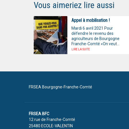
Vous aimeriez lire aussi
Appel à mobilisation !
Mardi 6 avril 2021 Pour
défendre le revenu des
agriculteurs de Bourgogne
Franche-Comté «On veut...
LIRE LA SUITE
FRSEA Bourgogne-Franche-Comté
FRSEA BFC
12 rue de Franche-Comté
25480 ECOLE-VALENTIN