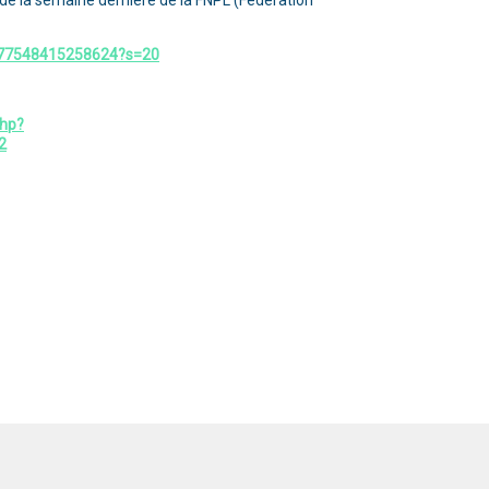
ns de la semaine dernière de la FNPL (Fédération
8677548415258624?s=20
php?
2