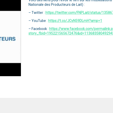
Voici des liens pour revoir le film sur les mobilisatio
Nationale des Producteurs de Lait) :
– Twitter :
https://twitter.com/FNPLait/status/135
– YouTube :
https://t.co/JCyN59DLmH?amp=1
– Facebook :
https://www.facebook.com/permalink.
story_fbid=195221565672476&id=11368358049294