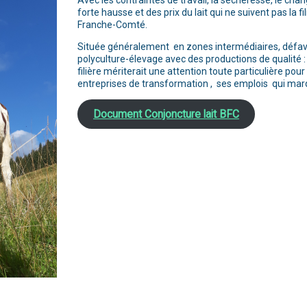
Avec les contraintes de travail, la sécheresse, le ch
forte hausse et des prix du lait qui ne suivent pas la 
Franche-Comté.
Située généralement en zones intermédiaires, défav
polyculture-élevage avec des productions de qualité 
filière mériterait une attention toute particulière pou
entreprises de transformation , ses emplois qui marqu
Document Conjoncture lait BFC