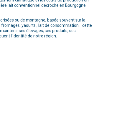
angement climatique et les coûts de production en
filière lait conventionnel décroche en Bourgogne
orisées ou de montagne, basée souvent sur la
: fromages, yaourts , lait de consommation, cette
r maintenir ses élevages, ses produits, ses
ent l’identité de notre région.