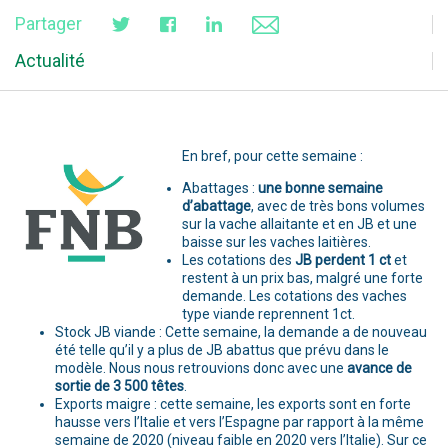
Partager
Actualité
En bref, pour cette semaine :
Abattages :
une bonne semaine
d’abattage
, avec de très bons volumes
sur la vache allaitante et en JB et une
baisse sur les vaches laitières.
Les cotations des
JB perdent 1 ct
et
restent à un prix bas, malgré une forte
demande. Les cotations des vaches
type viande reprennent 1ct.
Stock JB viande : Cette semaine, la demande a de nouveau
été telle qu’il y a plus de JB abattus que prévu dans le
modèle. Nous nous retrouvions donc avec une
avance de
sortie de 3 500 têtes
.
Exports maigre : cette semaine, les exports sont en forte
hausse vers l’Italie et vers l’Espagne par rapport à la même
semaine de 2020 (niveau faible en 2020 vers l’Italie). Sur ce