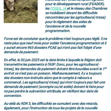
pour le développement rural (FEADER),
les
FDSEA
,
JA
et le réseau des Chambres
se mobilisent devant les difficultés
rencontrées par les agriculteurs(-trices)
pour le règlement des aides de
l’ancienne et de la nouvelle
programmation.
Force est de constater que le problème n’est toujours pas réglé. Il ne
reste plus que neuf mois pour solder l’ancienne programmation et il
y aurait encore 963 dossiers PCAE qui n’ont pas fait l’objet d’une
demande de paiement.
En effet, le 30 juin 2025 est la date limite à laquelle la Région doit
transmettre les paiements à l’ASP. Donc, pour les agriculteurs(-
er
trices), les demandes de paiement doivent être bouclées avant le 1
avril et ce n’est pas un poisson. Malheureusement, il y a toujours
des dossiers non-instruits alors que le compte à rebours a
commencé. Les agriculteurs(-trices) qui n’ont toujours pas fait une
demande de paiement (acompte ou/et solde) doivent le faire pour
ne pas perdre la subvention attribuée, en vérifiant leur date de
convention.
Au-delà du RDR 3, les difficultés se cumulent avec des retards,
également, pour l’instruction de tous les projets de la nouvelle