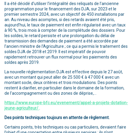
Il a été décidé d’utiliser l’intégralité des reliquats de l’ancienne
programmation pour le financement des DJA, sur 2023 et le
premier semestre 2024, avec un objectif de 450 installations par
an. Au niveau des acomptes, si des retards avaient été pris,
aujourd’hui, le taux de paiement est enfin régularisé avec un taux
à 90 %, trois mois à compter de la complétude des dossiers. Pour
les soldes, le retard persiste et une prolongation du délai de
transmission des demandes de paiement a été accordée par
l’ancien ministre de l’Agriculture ; ce qui a permis le traitement des
soldes DJA de 2018 et 2019. Il est impératif de pouvoir
rapidement retrouver un flux normal pour les paiements des
soldes après 2019.
La nouvelle réglementation DJA est effective depuis le 27 août,
avec un montant qui peut aller de 25 500 € à 47 000 € avec un
montant socle, deux critères et trois modulations. Des points
restent à clarifier, en particulier dans le domaine de la formation,
de l’accompagnement ou des zones de déprise,…
https://www.europe-bfc.eu/evenement/appel-a-projets-dotation-
jeune-agriculteur/
.
Des points techniques toujours en attente de règlement.
Certains points, très techniques ou cas particuliers, devaient faire
l’objet d’une concertation entre plusieurs services : ils n’ont