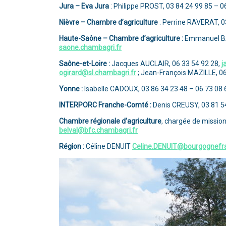
Jura – Eva Jura
: Philippe PROST, 03 84 24 99 85 – 0
Nièvre – Chambre d’agriculture
: Perrine RAVERAT, 0
Haute-Saône – Chambre d’agriculture :
Emmanuel BA
saone.chambagri.fr
Saône-et-Loire :
Jacques AUCLAIR, 06 33 54 92 28,
j
ogirard@sl.chambagri.fr
; Jean-François MAZILLE, 06
Yonne :
Isabelle CADOUX, 03 86 34 23 48 – 06 73 08 
INTERPORC Franche-Comté :
Denis CREUSY, 03 81 54
Chambre régionale d’agriculture
, chargée de missio
belval@bfc.chambagri.fr
Région :
Céline DENUIT
Celine.DENUIT@bourgognefr