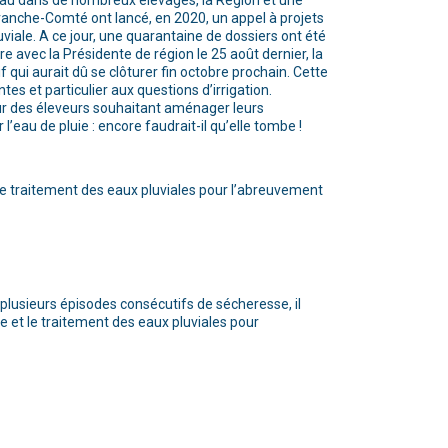
au dans de nombreux élevages, la Région et une
anche-Comté ont lancé, en 2020, un appel à projets
uviale. A ce jour, une quarantaine de dossiers ont été
e avec la Présidente de région le 25 août dernier, la
 qui aurait dû se clôturer fin octobre prochain. Cette
s et particulier aux questions d’irrigation.
ur des éleveurs souhaitant aménager leurs
’eau de pluie : encore faudrait-il qu’elle tombe !
de traitement des eaux pluviales pour l’abreuvement
lusieurs épisodes consécutifs de sécheresse, il
e et le traitement des eaux pluviales pour