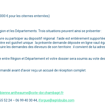
000 € pour les citernes enterrées)
Région et les Départements. Trois situations peuvent ainsi se présenter :
 ou participer au dispositif régional : l’aide est entièrement support
ernière est guichet unique : la présente demande déposée en ligne vaut 
uire les demandes des éleveurs de son territoire : il convient de lui 
tie entre Région et Département et votre dossier sera soumis au vote des
ommandé avant d’avoir reçu un accusé de réception complet.
abienne.antheaume@cote-dor.chambagri.fr
65 52 24 – 06 99 40 30 44,
iforgue@agridoubs.com