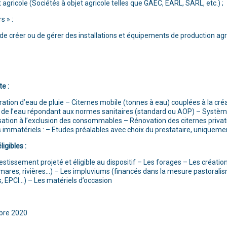
 agricole (Sociétés à objet agricole telles que GAEC, EARL, SARL, etc.) ;
s » :
 de créer ou de gérer des installations et équipements de production agr
e :
tion d’eau de pluie – Citernes mobile (tonnes à eau) couplées à la cré
de l’eau répondant aux normes sanitaires (standard ou AOP) – Système
isation à l’exclusion des consommables – Rénovation des citernes privat
immatériels : – Etudes préalables avec choix du prestataire, uniquement
igibles :
estissement projeté et éligible au dispositif – Les forages – Les créatio
mares, rivières…) – Les impluviums (financés dans la mesure pastorali
, EPCI…) – Les matériels d’occasion
obre 2020