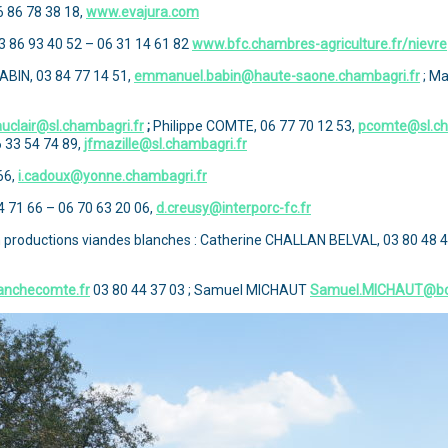
6 86 78 38 18,
www.evajura.com
3 86 93 40 52 – 06 31 14 61 82
www.bfc.chambres-agriculture.fr/nievre
BIN, 03 84 77 14 51,
emmanuel.babin@haute-saone.chambagri.fr
; Ma
auclair@sl.chambagri.fr
;
Philippe COMTE, 06 77 70 12 53,
pcomte@sl.ch
 33 54 74 89,
jfmazille@sl.chambagri.fr
66,
i.cadoux@yonne.chambagri.fr
 71 66 – 06 70 63 20 06,
d.creusy@interporc-fc.fr
n productions viandes blanches : Catherine CHALLAN BELVAL, 03 80 48 4
anchecomte.fr
03 80 44 37 03 ; Samuel MICHAUT
Samuel.MICHAUT@bo