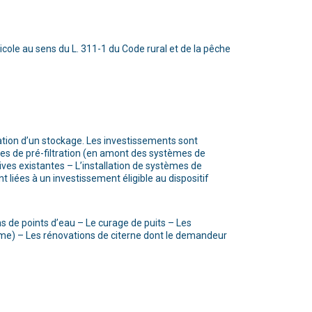
icole au sens du L. 311-1 du Code rural et de la pêche
ation d’un stockage. Les investissements sont
s de pré-filtration (en amont des systèmes de
ives existantes – L’installation de systèmes de
 liées à un investissement éligible au dispositif
ns de points d’eau – Le curage de puits – Les
sme) – Les rénovations de citerne dont le demandeur