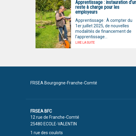
Apprentissage : instauration d’u
reste à charge pour les
employeurs
Apprentissage : À compter du
1er juillet 2025, de nouvelles
modalités de financement de
l'apprentissage...
LIRE LA SUITE
FRSEA Bourgogne-Franche-Comté
FRSEA BFC
12 rue de Franche-Comté
25480 ECOLE-VALENTIN
1 rue des coulots