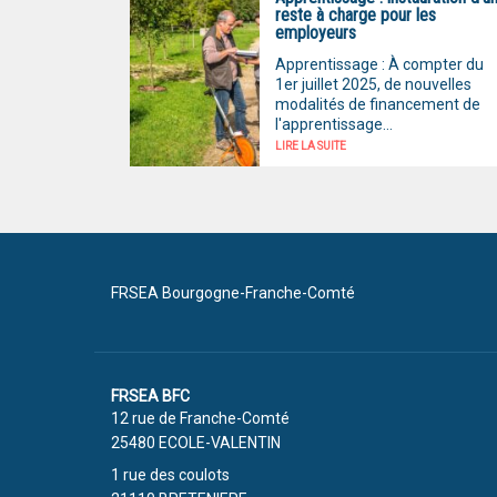
reste à charge pour les
employeurs
Apprentissage : À compter du
1er juillet 2025, de nouvelles
modalités de financement de
l'apprentissage...
LIRE LA SUITE
FRSEA Bourgogne-Franche-Comté
FRSEA BFC
12 rue de Franche-Comté
25480 ECOLE-VALENTIN
1 rue des coulots