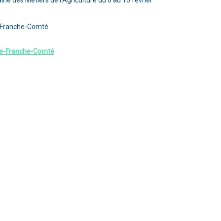
e des Métiers de l’Agriculture du 6 au 10 février
e-Franche-Comté
ne-Franche-Comté