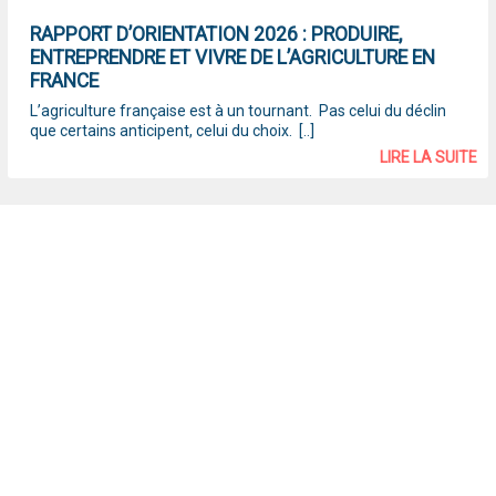
RAPPORT D’ORIENTATION 2026 : PRODUIRE,
ENTREPRENDRE ET VIVRE DE L’AGRICULTURE EN
FRANCE
L’agriculture française est à un tournant. Pas celui du déclin
que certains anticipent, celui du choix. [..]
LIRE LA SUITE
Elections FNSEA : Arnaud Rousseau réélu
Président de la FNSEA pour un second mandat
[..]
LIRE LA SUITE