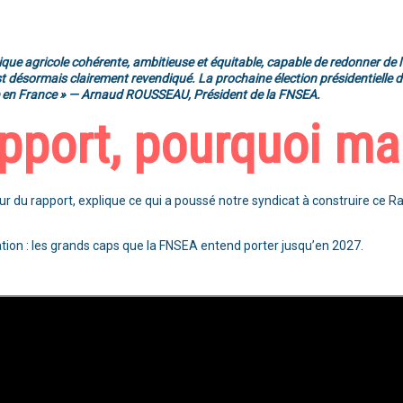
tique agricole cohérente, ambitieuse et équitable, capable de redonner de l’a
désormais clairement revendiqué. La prochaine élection présidentielle do
ture en France » — Arnaud ROUSSEAU, Président de la FNSEA.
pport, pourquoi ma
 du rapport, explique ce qui a poussé notre syndicat à construire ce Rap
ation : les grands caps que la FNSEA entend porter jusqu’en 2027.