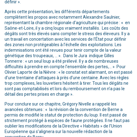
définir ».
Après cette présentation, les différents départements
complètent les propos avec notamment Alexandre Saulnier,
représentant la chambre régionale d’agriculture qui précise : « en
Saône-et-Loire, il y a cinq loups vraiment installés. Les coûts des
dégâts sont très élevés sans compter le stress des éleveurs. Il y a
un travail en concertation avec les services de l’État pour définir
des zones non protégeables à l’échelle des exploitations. Les
indemnisations ont été revues pour tenir compte de la valeur
génétique des troupeaux, … ». Dans le Jura indique Gilles
Tonnerre : « un seul loup a été prélevé. Il y a de nombreuses
difficultés à prendre en compte l’ensemble des pertes,… » Pour
Olivier Laporte de la Nièvre : « le constat est alarmant, on est passé
d’une trentaine d’attaques à près d’une centaine. Avec les règles
trop complexes, les louvetiers hésitent à tirer. Tous les dégâts ne
sont pas comptabilisés et lors du remboursement on n’a pas le
détail des pertes prises en charge ».
Pour conclure sur ce chapitre, Grégory Nivelle a rappelé les
avancées obtenues : « la révision de la convention de Berne a
permis de modifié le statut de protection du loup. Il est passé de
strictement protégé à espèces de faune protégées. Il ne faut pas
oublier les modifications de la Directive « Habitats » de l’Union
Européenne qui s’alignera sur la nouvelle rédaction de la
convention de Bern».